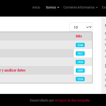
Inicio
Somos
Corriente informativa
Es
Display #
Hits
3246
5927
1910
 y analizar datos
1809
2254
Desarrollado por
Arroyos de Barranquilla
.